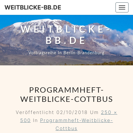
WEITBLICKE-BB.DE
Togg
WEITBLICKE-
BB.DE
Vortragsreihe In Berlin-Brandenburg
PROGRAMMHEFT-
WEITBLICKE-COTTBUS
Veröffentlicht
02/10/2018
Um
250 ×
500
In
Programmheft-Weitblicke-
Cottbus