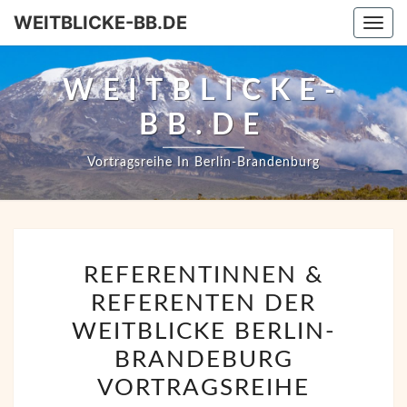
WEITBLICKE-BB.DE
Togg
WEITBLICKE-
BB.DE
Vortragsreihe In Berlin-Brandenburg
REFERENTINNEN
REFERENTINNEN &
&
REFERENTEN DER
REFERENTEN
DER
WEITBLICKE BERLIN-
WEITBLICKE
BRANDEBURG
BERLIN-
VORTRAGSREIHE
BRANDEBURG