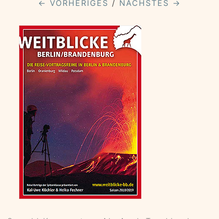
← VORHERIGES
/
NÄCHSTES →