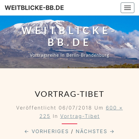
WEITBLICKE-BB.DE
Togg
WEITBLICKE-
BB.DE
Vortragsreihe In Berlin-Brandenburg
VORTRAG-TIBET
Veröffentlicht
06/07/2018
Um
600 ×
225
In
Vortrag-Tibet
← VORHERIGES
/
NÄCHSTES →