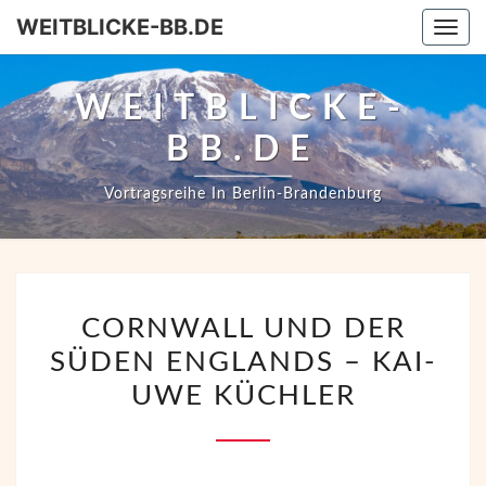
WEITBLICKE-BB.DE
Togg
WEITBLICKE-
BB.DE
Vortragsreihe In Berlin-Brandenburg
CORNWALL
CORNWALL UND DER
UND
SÜDEN ENGLANDS – KAI-
DER
SÜDEN
UWE KÜCHLER
ENGLANDS
–
KAI-