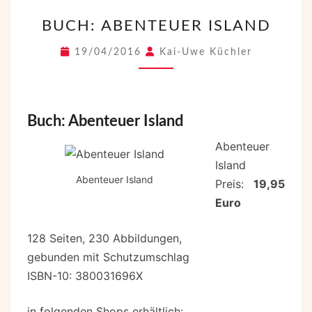
BUCH:
BUCH: ABENTEUER ISLAND
ABENTEUER
ISLAND
19/04/2016
Kai-Uwe Küchler
Buch: Abenteuer Island
Abenteuer
Island
Abenteuer Island
Preis:
19,95
Euro
128 Seiten, 230 Abbildungen,
gebunden mit Schutzumschlag
ISBN-10: 380031696X
in folgenden Shops erhältlich: