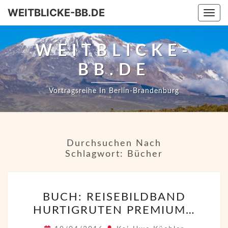
WEITBLICKE-BB.DE
Togg
WEITBLICKE-
BB.DE
Vortragsreihe In Berlin-Brandenburg
Durchsuchen Nach
Schlagwort:
Bücher
BUCH:
BUCH: REISEBILDBAND
REISEBILDBAND
HURTIGRUTEN PREMIUM…
HURTIGRUTEN
PREMIUM…